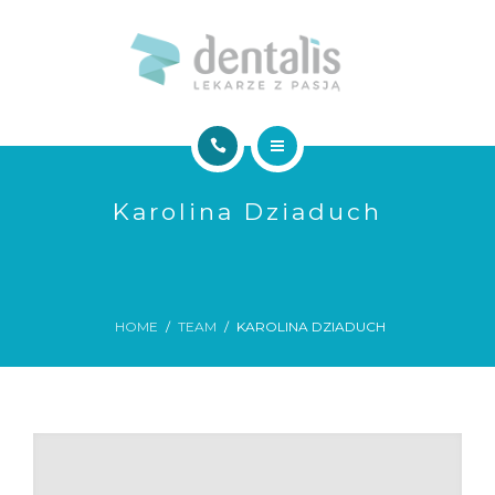
NASZE USŁUGI
GALERIA
KONTAKT
DENTALIS
Karolina Dziaduch
O NAS
UMÓW ONLINE!
NASZE USŁUGI
HOME
TEAM
KAROLINA DZIADUCH
GALERIA
KONTAKT