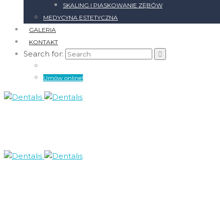
SKALING I PIASKOWANIE ZĘBÓW
MEDYCYNA ESTETYCZNA
GALERIA
KONTAKT
Search for:
Umów online!