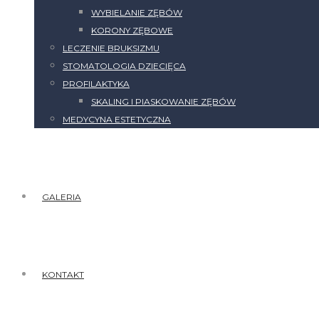
WYBIELANIE ZĘBÓW
KORONY ZĘBOWE
LECZENIE BRUKSIZMU
STOMATOLOGIA DZIECIĘCA
PROFILAKTYKA
SKALING I PIASKOWANIE ZĘBÓW
MEDYCYNA ESTETYCZNA
GALERIA
KONTAKT