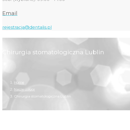
Email
rejestracja@dentalis.pl
Chirurgia stomatologiczna Lublin
Home
Nasze usługi
Chirurgia stomatologiczna Lublin