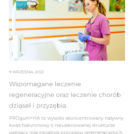
WRZ
UMÓW ONLINE!
9 WRZEŚNIA, 2022
Wspomagane leczenie
regeneracyjne oraz leczenie chorób
dziąseł i przyzębia.
PROgum+HA to wysoko skoncentrowany natywny
kwas hialuronowy o nieusieciowanej strukturze
pełniący rolę inicjatora procesów regeneracyjnych.