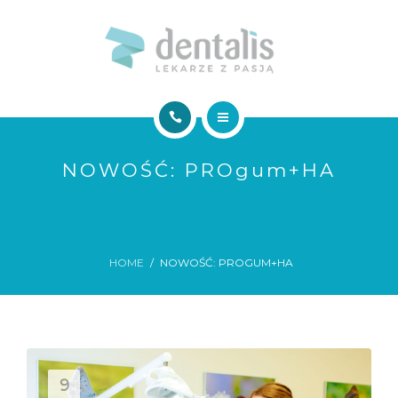
NASZE USŁUGI
GALERIA
KONTAKT
DENTALIS
NOWOŚĆ: PROgum+HA
O NAS
UMÓW ONLINE!
NASZE USŁUGI
HOME
NOWOŚĆ: PROGUM+HA
GALERIA
KONTAKT
9