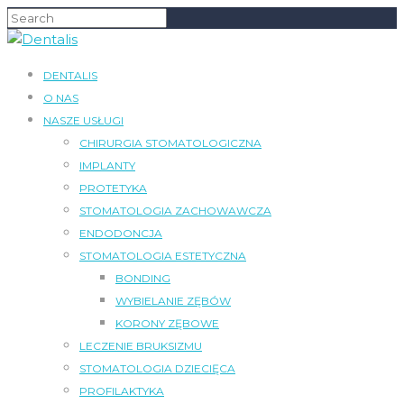
DENTALIS
O NAS
NASZE USŁUGI
CHIRURGIA STOMATOLOGICZNA
IMPLANTY
PROTETYKA
STOMATOLOGIA ZACHOWAWCZA
ENDODONCJA
STOMATOLOGIA ESTETYCZNA
BONDING
WYBIELANIE ZĘBÓW
KORONY ZĘBOWE
LECZENIE BRUKSIZMU
STOMATOLOGIA DZIECIĘCA
PROFILAKTYKA