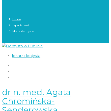
Home
department
lekarz dentysta
lekarz dentysta
dr n. med. Agata
Chromińska-
Senderowska